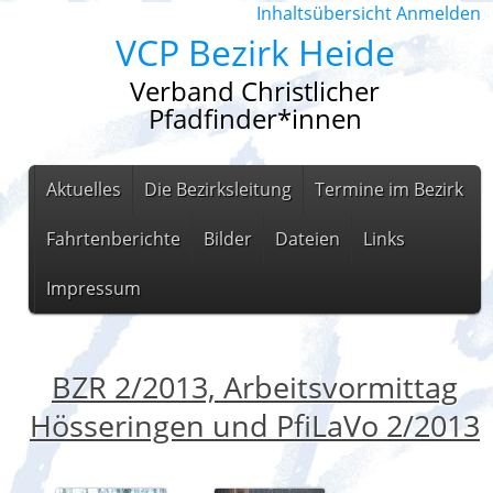
Inhaltsübersicht
Anmelden
VCP Bezirk Heide
Verband Christlicher
Pfadfinder*innen
Aktuelles
Die Bezirksleitung
Termine im Bezirk
Fahrtenberichte
Bilder
Dateien
Links
Impressum
BZR 2/2013, Arbeitsvormittag
Hösseringen und PfiLaVo 2/2013