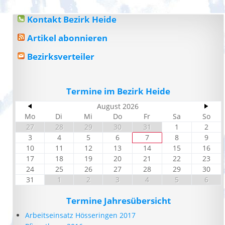
Kontakt Bezirk Heide
Artikel abonnieren
Bezirksverteiler
Termine im Bezirk Heide
August 2026
Mo
Di
Mi
Do
Fr
Sa
So
27
28
29
30
31
1
2
3
4
5
6
7
8
9
10
11
12
13
14
15
16
17
18
19
20
21
22
23
24
25
26
27
28
29
30
31
1
2
3
4
5
6
Termine Jahresübersicht
Arbeitseinsatz Hösseringen 2017