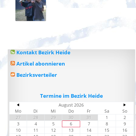
Kontakt Bezirk Heide
Artikel abonnieren
Bezirksverteiler
Termine im Bezirk Heide
August 2026
Mo
Di
Mi
Do
Fr
Sa
So
27
28
29
30
31
1
2
3
4
5
6
7
8
9
10
11
12
13
14
15
16