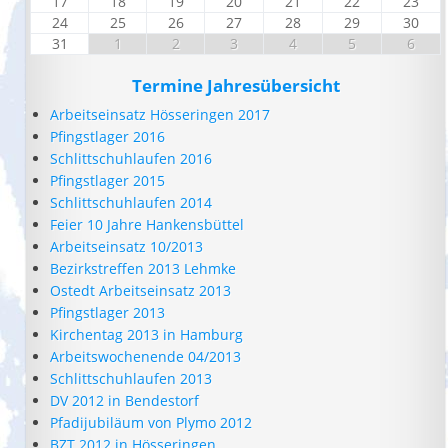
17
18
19
20
21
22
23
24
25
26
27
28
29
30
31
1
2
3
4
5
6
Termine Jahresübersicht
Arbeitseinsatz Hösseringen 2017
Pfingstlager 2016
Schlittschuhlaufen 2016
Pfingstlager 2015
Schlittschuhlaufen 2014
Feier 10 Jahre Hankensbüttel
Arbeitseinsatz 10/2013
Bezirkstreffen 2013 Lehmke
Ostedt Arbeitseinsatz 2013
Pfingstlager 2013
Kirchentag 2013 in Hamburg
Arbeitswochenende 04/2013
Schlittschuhlaufen 2013
DV 2012 in Bendestorf
Pfadijubiläum von Plymo 2012
BZT 2012 in Hösseringen