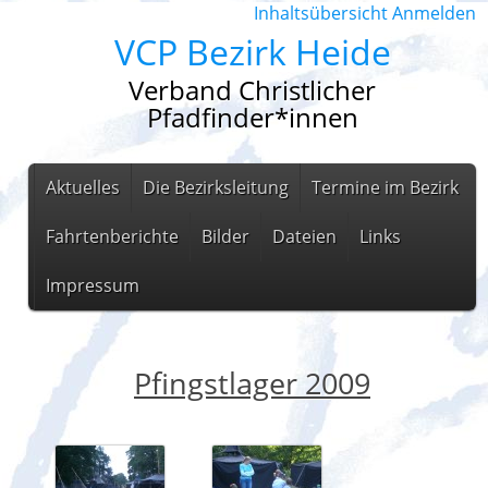
Inhaltsübersicht
Anmelden
VCP Bezirk Heide
Verband Christlicher
Pfadfinder*innen
Aktuelles
Die Bezirksleitung
Termine im Bezirk
Fahrtenberichte
Bilder
Dateien
Links
Impressum
Pfingstlager 2009