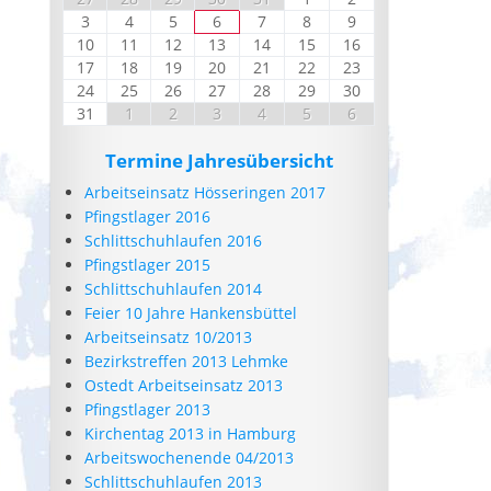
3
4
5
6
7
8
9
10
11
12
13
14
15
16
17
18
19
20
21
22
23
24
25
26
27
28
29
30
31
1
2
3
4
5
6
Termine Jahresübersicht
Arbeitseinsatz Hösseringen 2017
Pfingstlager 2016
Schlittschuhlaufen 2016
Pfingstlager 2015
Schlittschuhlaufen 2014
Feier 10 Jahre Hankensbüttel
Arbeitseinsatz 10/2013
Bezirkstreffen 2013 Lehmke
Ostedt Arbeitseinsatz 2013
Pfingstlager 2013
Kirchentag 2013 in Hamburg
Arbeitswochenende 04/2013
Schlittschuhlaufen 2013