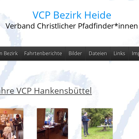
VCP Bezirk Heide
Verband Christlicher Pfadfinder*innen
m Bezirk
Fahrtenberichte
Bilder
Dateien
Links
Im
ahre VCP Hankensbüttel