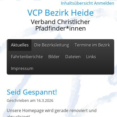
Inhaltsübersicht
Anmelden
VCP Bezirk Heide
Verband Christlicher
Pfadfinder*innen
Aktuelles
Die Bezirksleitung
Termine im Bezirk
Fahrtenberichte
Bilder
Dateien
Links
Impressum
Seid Gespannt!
Geschrieben am 16.3.2026
Unsere Homepage wird gerade renoviert und