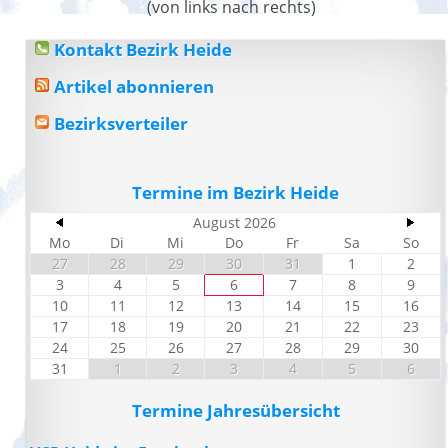
(von links nach rechts)
Kontakt Bezirk Heide
Artikel abonnieren
Bezirksverteiler
Termine im Bezirk Heide
August 2026
Mo
Di
Mi
Do
Fr
Sa
So
27
28
29
30
31
1
2
3
4
5
6
7
8
9
10
11
12
13
14
15
16
17
18
19
20
21
22
23
24
25
26
27
28
29
30
31
1
2
3
4
5
6
Termine Jahresübersicht